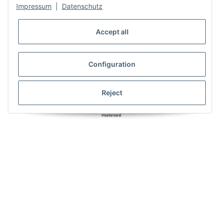
Impressum
|
Datenschutz
Accept all
Configuration
Reject
* All prices plus VAT, plus
shipping fees
Unser Angebot richtet sich auschliesslich an Gewerbetreibende, die über
eine gültige UID-Nr. verfügen. Unternehmer im Sinne des §14 BGB,
Vereine, öffentliche und kirchliche Einrichtungen wenden sich bitte an:
06408-9697660
Powered by
JTL-Shop
|
FIRE JTL-Shop Template