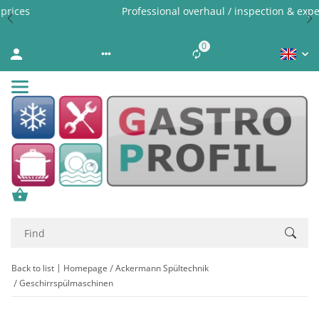
Professional overhaul / inspection & expert cleaning
0
Liste ist leer
Back to list
Homepage
Ackermann Spültechnik
Geschirrspülmaschinen