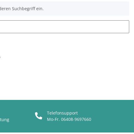
deren Suchbegriff ein.
o
Telefonsupport
Mo-Fr. 06408-9697660
ttung