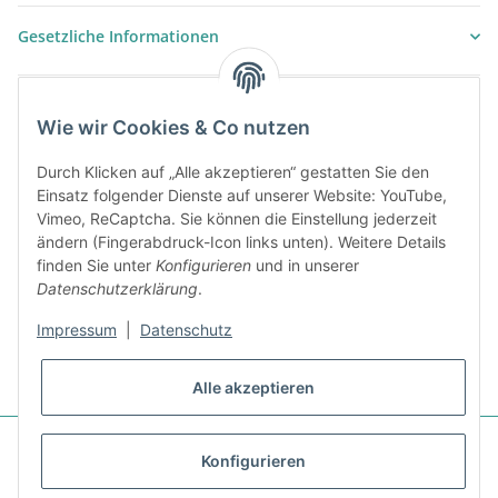
Gesetzliche Informationen
Wie wir Cookies & Co nutzen
Durch Klicken auf „Alle akzeptieren“ gestatten Sie den
Einsatz folgender Dienste auf unserer Website: YouTube,
Vimeo, ReCaptcha. Sie können die Einstellung jederzeit
ändern (Fingerabdruck-Icon links unten). Weitere Details
finden Sie unter
Konfigurieren
und in unserer
Datenschutzerklärung
.
Impressum
|
Datenschutz
* Alle Preise zzgl. gesetzlicher USt., zzgl.
Versand
(ausgenommen
differenzbesteuerte Artikel), zzgl.
Versand
Alle akzeptieren
Unser Angebot richtet sich auschliesslich an Gewerbetreibende, die über
Konfigurieren
eine gültige UID-Nr. verfügen. Unternehmer im Sinne des §14 BGB,
Vereine, öffentliche und kirchliche Einrichtungen wenden sich bitte an: