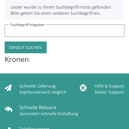
x
Leider wurde zu Ihrem Suchbegriff nichts gefunden.
Bitte geben Sie einen anderen Suchbegriff ein.
Suchbegriff eingeben
ERNEUT SUCHEN
Kronen
Schnelle Lieferung
Hilfe & Support
Expressversand möglich
bester Support
Schnelle Retoure
Garantiert schnelle Erstattung
Telefonsupport