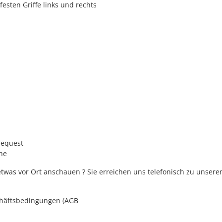
esten Griffe links und rechts
g
request
he
was vor Ort anschauen ? Sie erreichen uns telefonisch zu unsere
schäftsbedingungen (AGB