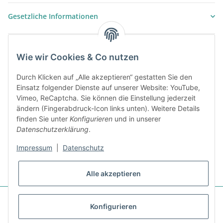
Gesetzliche Informationen
Wie wir Cookies & Co nutzen
Durch Klicken auf „Alle akzeptieren“ gestatten Sie den
Einsatz folgender Dienste auf unserer Website: YouTube,
Vimeo, ReCaptcha. Sie können die Einstellung jederzeit
ändern (Fingerabdruck-Icon links unten). Weitere Details
finden Sie unter
Konfigurieren
und in unserer
Datenschutzerklärung
.
Impressum
|
Datenschutz
* Alle Preise zzgl. gesetzlicher USt., zzgl.
Versand
(ausgenommen
differenzbesteuerte Artikel), zzgl.
Versand
Alle akzeptieren
Unser Angebot richtet sich auschliesslich an Gewerbetreibende, die über
Konfigurieren
eine gültige UID-Nr. verfügen. Unternehmer im Sinne des §14 BGB,
Vereine, öffentliche und kirchliche Einrichtungen wenden sich bitte an: