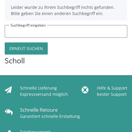
x
Leider wurde zu Ihrem Suchbegriff nichts gefunden.
Bitte geben Sie einen anderen Suchbegriff ein.
Suchbegriff eingeben
ERNEUT SUCHEN
Scholl
Schnelle Lieferung
Hilfe & Support
Expressversand möglich
bester Support
Schnelle Retoure
Garantiert schnelle Erstattung
Telefonsupport