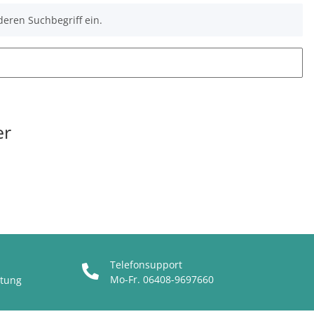
deren Suchbegriff ein.
er
Telefonsupport
Mo-Fr. 06408-9697660
ttung