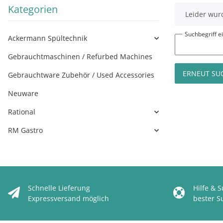
Kategorien
x
Leider wurd
Suchbegriff 
Ackermann Spültechnik
Gebrauchtmaschinen / Refurbed Machines
ERNEUT SU
Gebrauchtware Zubehör / Used Accessories
Neuware
Rational
RM Gastro
Schnelle Lieferung
Hilfe & 
Expressversand möglich
bester S